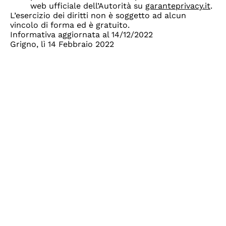
web ufficiale dell’Autorità su
garanteprivacy.it
.
L’esercizio dei diritti non è soggetto ad alcun
vincolo di forma ed è gratuito.
Informativa aggiornata al 14/12/2022
Grigno, lì 14 Febbraio 2022
MR components srl
Zona industriale 3/C
38055 Grigno (TN) – ITALY