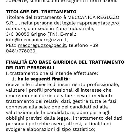
2016/679, si forniscono le seguenti informazioni.
TITOLARE DEL TRATTAMENTO
Titolare del trattamento è MECCANICA REGUZZO
S.R.L., nella persona del legale rappresentate
pro
tempore
, con sede in Zona Industriale,
3/C 38055 Grigno (TN), E-mail:
info@meccanicareguzzo.it,
PEC:
meccreguzzo@pec.it
, telefono +39
0461/776030.
FINALITÀ E/O BASE GIURIDICA DEL TRATTAMENTO
DEI DATI PERSONALI
Il trattamento che si intende effettuare:
ha le seguenti finalità
:
ricevere le richieste di inserimento professionale,
valutare i profili professionali di interesse che
emergono dai curricula vitae ricevuti mediante
trattamento dei relativi dati, gestire tutte le fasi
connesse alla selezione dei candidati ed alla
valutazione delle candidature, adempiere agli
obblighi previsti dalla legge. Il trattamento dei dati
personali potrebbe avere, altresì, la finalità di
svolgere elaborazioni di tipo statistico;